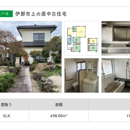
伊那市上の原中古住宅
古戸建
間取り
面積
5LK
498.00m²
1