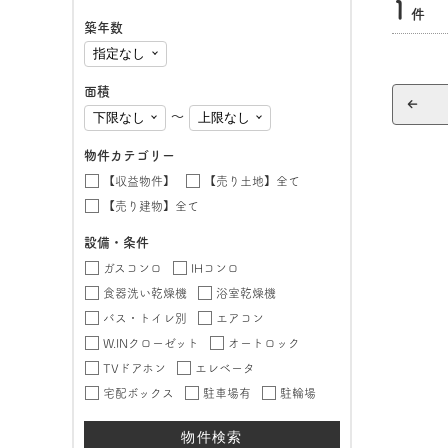
1
件
築年数
面積
〜
物件カテゴリー
【収益物件】
【売り土地】全て
【売り建物】全て
設備・条件
ガスコンロ
IHコンロ
食器洗い乾燥機
浴室乾燥機
バス・トイレ別
エアコン
W.INクローゼット
オートロック
TVドアホン
エレベータ
宅配ボックス
駐車場有
駐輪場