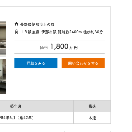
長野県伊那市上の原
ＪＲ飯田線
伊那市駅
距離約2400m
徒歩約30分
1,800
価格
万
円
詳細をみる
問い合わせをする
築年月
構造
984年6月（築42年）
木造