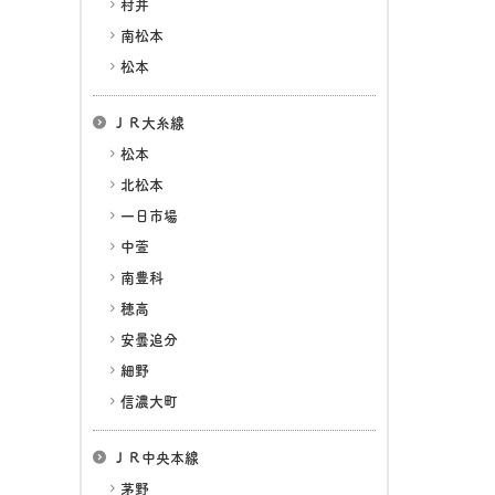
村井
南松本
松本
ＪＲ大糸線
松本
北松本
一日市場
中萱
南豊科
穂高
安曇追分
細野
信濃大町
ＪＲ中央本線
茅野