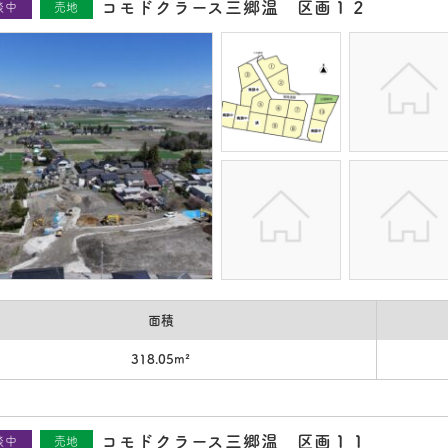
コモドクラース三郷温 区画１２
談中
売地
面積
318.05m²
コモドクラース三郷温 区画１１
談中
売地