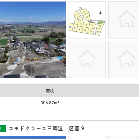
面積
306.87m²
コモドクラース三郷温 区画９
地