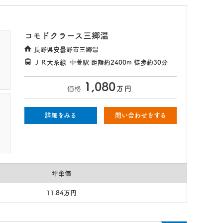
コモドクラース三郷温
長野県安曇野市三郷温
ＪＲ大糸線
中萱駅
距離約2400m
徒歩約30分
1,080
価格
万
円
詳細をみる
問い合わせをする
坪単価
11.84万円