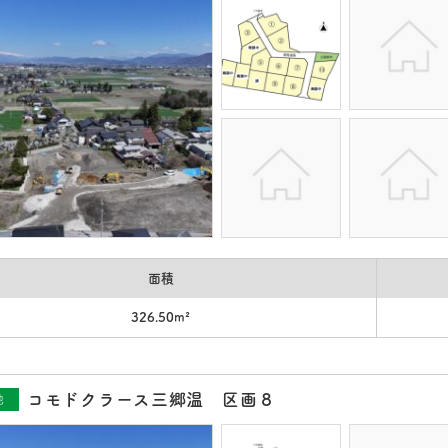
面積
326.50m²
コモドクラース三郷温 区画８
地