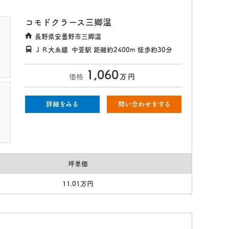
コモドクラース三郷温
長野県安曇野市三郷温
ＪＲ大糸線
中萱駅
距離約2400m
徒歩約30分
1,060
価格
万
円
詳細をみる
問い合わせをする
坪単価
11.01万円