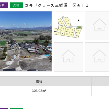
コモドクラース三郷温 区画１３
談中
売地
面積
303.08m²