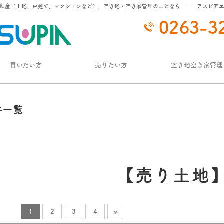
動産（土地、戸建て、マンションなど）、空き地・空き家管理のことなら － アスピア
0263-3
買いたい方
売りたい方
空き地空き家管理
件一覧
【売り土地
1
2
3
4
»