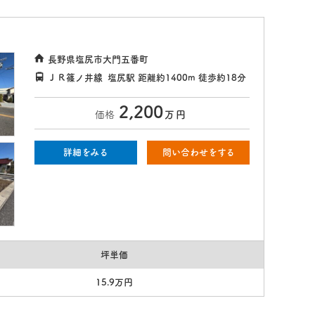
長野県塩尻市大門五番町
ＪＲ篠ノ井線
塩尻駅
距離約1400m
徒歩約18分
2,200
価格
万
円
詳細をみる
問い合わせをする
坪単価
15.9万円