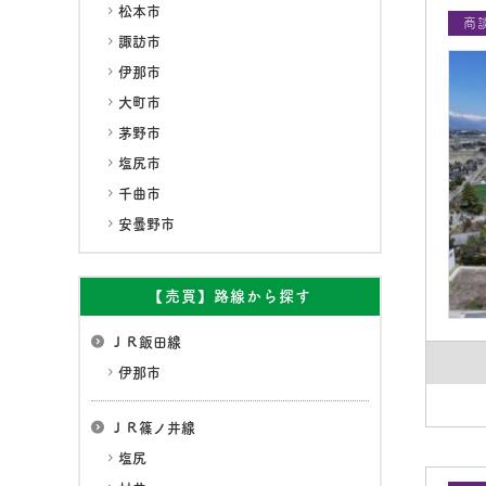
松本市
商
諏訪市
伊那市
大町市
茅野市
塩尻市
千曲市
安曇野市
【売買】路線から探す
ＪＲ飯田線
伊那市
ＪＲ篠ノ井線
塩尻