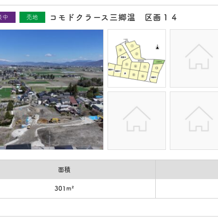
コモドクラース三郷温 区画１４
談中
売地
面積
301m²