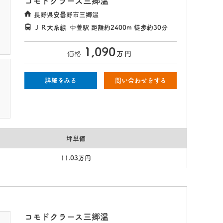
コモドクラース三郷温
長野県安曇野市三郷温
ＪＲ大糸線
中萱駅
距離約2400m
徒歩約30分
1,090
価格
万
円
詳細をみる
問い合わせをする
坪単価
11.03万円
コモドクラース三郷温