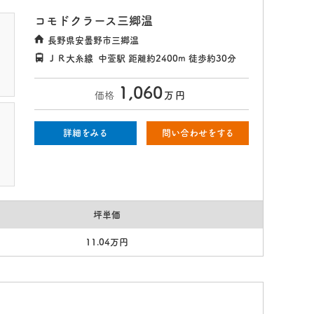
コモドクラース三郷温
長野県安曇野市三郷温
ＪＲ大糸線
中萱駅
距離約2400m
徒歩約30分
1,060
価格
万
円
詳細をみる
問い合わせをする
坪単価
11.04万円