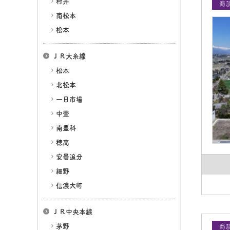
村井
商
南松本
松本
ＪＲ大糸線
松本
北松本
一日市場
中萱
南豊科
穂高
安曇追分
細野
信濃大町
ＪＲ中央本線
茅野
商