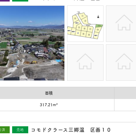
面積
317.21m²
コモドクラース三郷温 区画１０
約済
売地