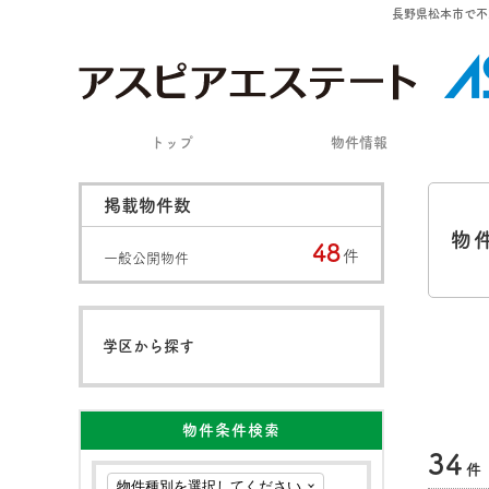
長野県松本市で不
トップ
物件情報
掲載物件数
物
48
件
一般公開物件
学区から探す
物件条件検索
34
件