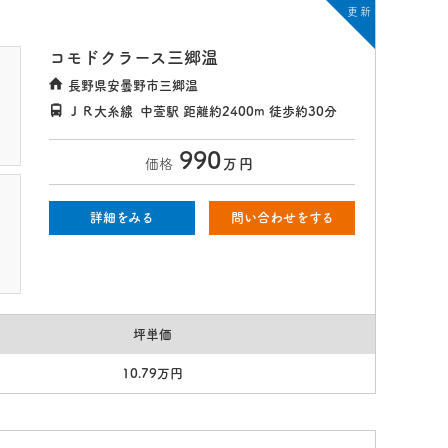
コモドクラース三郷温
長野県安曇野市三郷温
ＪＲ大糸線
中萱駅
距離約2400m
徒歩約30分
990
価格
万
円
詳細をみる
問い合わせをする
坪単価
10.79万円