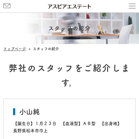
お
問
い
合
スタッフの紹介
わ
せ
トップページ
スタッフの紹介
弊社のスタッフをご紹介しま
す。
小山純
【誕生日】１月２３日 【血液型】ＡＢ型 【出身地】
長野県松本市巾上